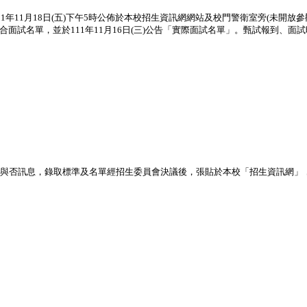
年11月18日(五)下午5時公佈於本校招生資訊網網站及校門警衛室旁(未開放參
前公告符合面試名單，並於111年11月16日(三)公告「實際面試名單」。甄試報
取與否訊息，錄取標準及名單經招生委員會決議後，張貼於本校「招生資訊網」