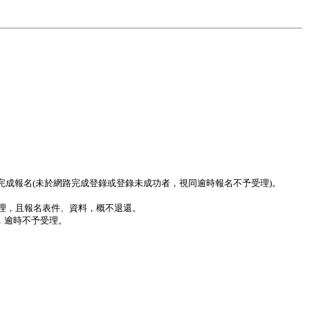
完成報名(未於網路完成登錄或登錄未成功者，視同逾時報名不予受理)。
處理，且報名表件、資料，概不退還。
，逾時不予受理。