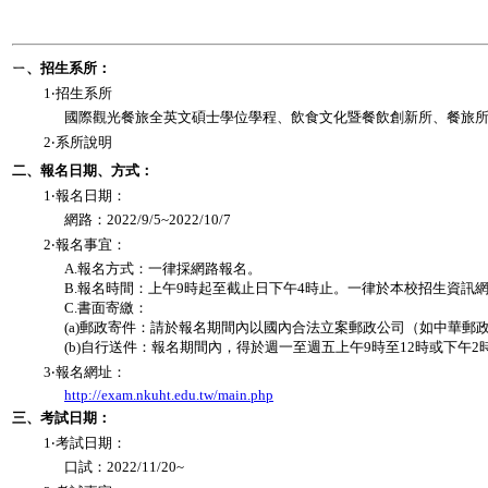
ㄧ、招生系所：
1‧招生系所
國際觀光餐旅全英文碩士學位學程、飲食文化暨餐飲創新所、餐旅
2‧系所說明
二、報名日期、方式：
1‧報名日期：
網路：2022/9/5~2022/10/7
2‧報名事宜：
A.報名方式：一律採網路報名。
B.報名時間：上午9時起至截止日下午4時止。一律於本校招生資
C.書面寄繳：
(a)郵政寄件：請於報名期間內以國內合法立案郵政公司（如中華
(b)自行送件：報名期間內，得於週一至週五上午9時至12時或下
3‧報名網址：
http://exam.nkuht.edu.tw/main.php
三、考試日期：
1‧考試日期：
口試：2022/11/20~