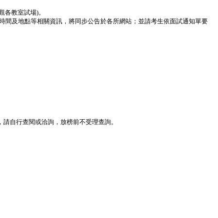
觀各教室試場)。
到、面試時間及地點等相關資訊，將同步公告於各所網站；並請考生依面試通知單要
，請自行查閱或洽詢，放榜前不受理查詢。