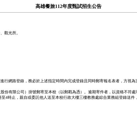
高雄餐旅112年度甄試招生公告
所、觀光所。
訊網進行網路登錄，務必於上述指定時間內完成登錄且同時郵寄報名表者，方視為
郵政股份有限公司）掛號郵寄至本校（以郵戳為憑）。逾期寄件者，以資格不符
午2時至4時止，親自或委託他人送至本校行政大樓三樓教務處綜合業務組登錄送件