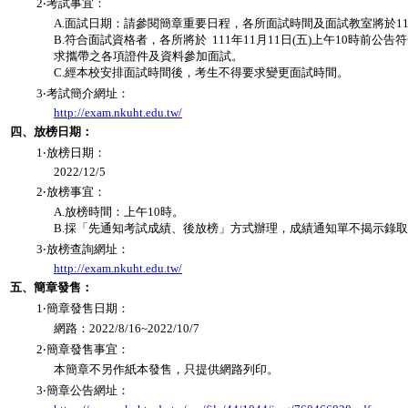
2‧考試事宜：
A.面試日期：請參閱簡章重要日程，各所面試時間及面試教室將於111
B.符合面試資格者，各所將於 111年11月11日(五)上午10時
求攜帶之各項證件及資料參加面試。
C.經本校安排面試時間後，考生不得要求變更面試時間。
3‧考試簡介網址：
http://exam.nkuht.edu.tw/
四、放榜日期：
1‧放榜日期：
2022/12/5
2‧放榜事宜：
A.放榜時間：上午10時。
B.採「先通知考試成績、後放榜」方式辦理，成績通知單不揭示錄
3‧放榜查詢網址：
http://exam.nkuht.edu.tw/
五、簡章發售：
1‧簡章發售日期：
網路：2022/8/16~2022/10/7
2‧簡章發售事宜：
本簡章不另作紙本發售，只提供網路列印。
3‧簡章公告網址：