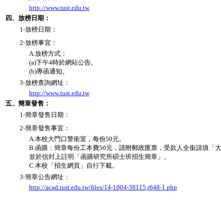
http://www.tust.edu.tw
四、放榜日期：
1‧放榜日期：
2‧放榜事宜：
A.放榜方式：
(a)下午4時於網站公告。
(b)專函通知。
3‧放榜查詢網址：
http://www.tust.edu.tw
五、簡章發售：
1‧簡章發售日期：
2‧簡章發售事宜：
A.本校大門口警衛室，每份50元。
B.函購：簡章每份工本費50元，請附郵政匯票，受款人全銜請填「
並於信封上註明「函購研究所碩士班招生簡章」。
C.本校「招生網頁」自行下載。
3‧簡章公告網址：
http://acad.tust.edu.tw/files/14-1004-38115,r648-1.php