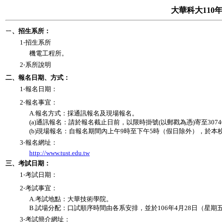
大華科大110
ㄧ、招生系所：
1‧招生系所
機電工程所。
2‧系所說明
二、報名日期、方式：
1‧報名日期：
2‧報名事宜：
A.報名方式：採通訊報名及現場報名。
(a)通訊報名：請於報名截止日前，以限時掛號(以郵戳為憑)寄至30
(b)現場報名：自報名期間內上午9時至下午5時（假日除外），於本
3‧報名網址：
http://www.tust.edu.tw
三、考試日期：
1‧考試日期：
2‧考試事宜：
A.考試地點：大華技術學院。
B.試場分配：口試順序時間由各系安排，並於106年4月28日（星
3‧考試簡介網址：